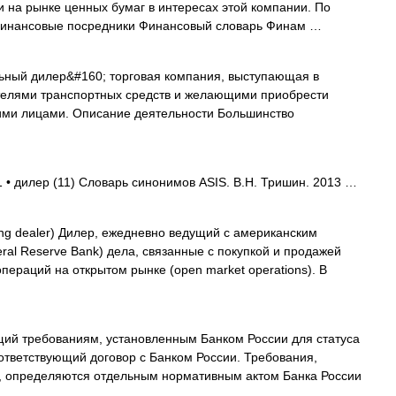
на рынке ценных бумаг в интересах этой компании. По
е: Финансовые посредники Финансовый словарь Финам …
ный дилер&#160; торговая компания, выступающая в
телями транспортных средств и желающими приобрести
ими лицами. Описание деятельности Большинство
1 • дилер (11) Словарь синонимов ASIS. В.Н. Тришин. 2013 …
ing dealer) Дилер, ежедневно ведущий с американским
l Reserve Bank) дела, связанные с покупкой и продажей
пераций на открытом рынке (open market operations). В
ий требованиям, установленным Банком России для статуса
ответствующий договор с Банком России. Требования,
 определяются отдельным нормативным актом Банка России