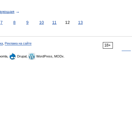
дующая
→
7
8
9
10
11
12
13
ка
,
Реклама на сайте
18+
omla,
Drupal,
WordPress, MODx.