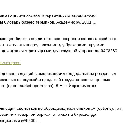
нимающийся сбытом и гарантийным техническим
 Словарь бизнес терминов. Академик.ру. 2001 …
яющее биржевое или торговое посредничество за свой счет.
жет выступать посредником между брокерами, другими
 доход за счет разницы между покупной и продажной&#8230;
ского права
едневно ведущий с американским федеральным резервным
связанные с покупкой и продажей государственных ценных
ке (open market operations). В Нью Йорке имеется
ляющий сделки как по обращающимся опционам (options), так
ой или товарной биржах, а также на биржах, где
 опционами.&#8230; …