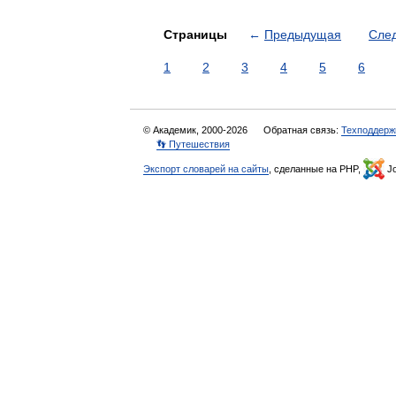
Страницы
←
Предыдущая
Сле
1
2
3
4
5
6
© Академик, 2000-2026
Обратная связь:
Техподдерж
👣 Путешествия
Экспорт словарей на сайты
, сделанные на PHP,
Jo