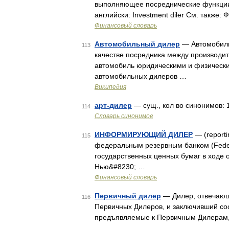
выполняющее посреднические функции 
английски: Investment diler См. такж
Финансовый словарь
Автомобильный дилер
— Автомобиль
113
качестве посредника между производи
автомобиль юридическими и физическ
автомобильных дилеров …
Википедия
арт-дилер
— сущ., кол во синонимов: 
114
Словарь синонимов
ИНФОРМИРУЮЩИЙ ДИЛЕР
— (report
115
федеральным резервным банком (Federa
государственных ценных бумаг в ходе о
Нью&#8230; …
Финансовый словарь
Первичный дилер
— Дилер, отвечающ
116
Первичных Дилеров, и заключивший со
предъявляемые к Первичным Дилерам,
…