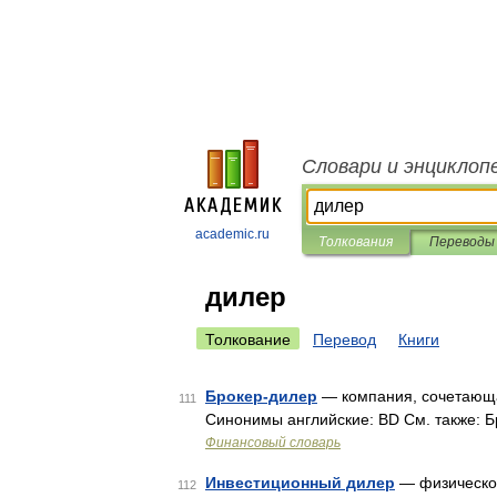
Словари и энциклоп
academic.ru
Толкования
Переводы
дилер
Толкование
Перевод
Книги
Брокер-дилер
— компания, сочетающая
111
Синонимы английские: BD См. также:
Финансовый словарь
Инвестиционный дилер
— физическое
112