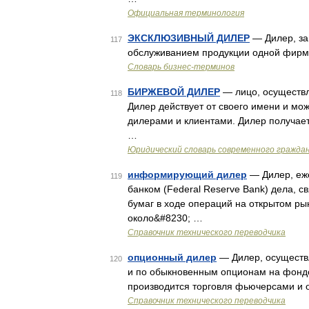
Официальная терминология
ЭКСКЛЮЗИВНЫЙ ДИЛЕР
— Дилер, за
117
обслуживанием продукции одной фирмы
Словарь бизнес-терминов
БИРЖЕВОЙ ДИЛЕР
— лицо, осуществл
118
Дилер действует от своего имени и мо
дилерами и клиентами. Дилер получает
…
Юридический словарь современного граждан
информирующий дилер
— Дилер, еж
119
банком (Federal Reserve Bank) дела, 
бумаг в ходе операций на открытом рын
около&#8230; …
Справочник технического переводчика
опционный дилер
— Дилер, осуществ
120
и по обыкновенным опционам на фондов
производится торговля фьючерсами и
Справочник технического переводчика